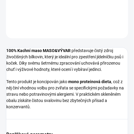
obsah v chladničce a spotřebujte jej nejpozději do 48 hodin.
DETAILNÍ INFORMACE
ZEPTAT SE
HLÍDAT
100% Kachní maso MASO&VÝVAR
představuje čistý zdroj
živočišných bílkovin, který je ideální pro zpestření jídelníčku psů i
koček. Díky svému šetrnému zpracování uchovává přirozenou
chuť i výživové hodnoty, které ocení i vybíraví jedinci.
Tento produkt je koncipován jako
mono proteinová dieta
, což z
něj činí vhodnou volbu pro zvířata se specifickými požadavky na
stravu nebo potravinovými alergiemi. V praktickém skleněném
obalu získáte čistou svalovinu bez zbytečných přísad a
konzervantů.