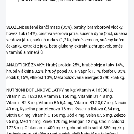
SLOŽENÍ: sušené kančí maso (35%), batáty, bramborové vločky,
hovězí tuk (14%), čerstvá vepřová játra, sušená dýně (2%), sušená
vepřová játra, sušená mrkev (1,2%), lněné semeno, sušený kořen
čekanky, extrakt z juky, beta glukany, extrakt z chrupavek, směs
vitamínů a minerálů
ANALYTICKÉ ZNAKY: Hrubý protein 25%, hrubé oleje a tuky 14%,
hrubá vláknina 3,2%, hrubý popel 7,8%, vápník 1,1%, fosfor 0,85%,
sodík 0,15%, vlhkost 10%, Metabolizovaná energie: 3790 kcal/kg.
NUTRIČNÍ DOPLŇKOVÉ LÁTKY na kg: Vitamin A 16300 IU,
Vitamin D3 1620 IU, Vitamin E 160 mg, Vitamin B1 4,8 mg,
Vitamin B2 8 mg, Vitamin B6 6,4 mg, Vitamin B12 0,07 mg, Niacin
40 mg, Kyselina pantotenova 16 mg, Kyselina listová 0,64 mg,
Biotin 0,4 mg, Vitamín C 160 mg, Jód 4 mg, Selen 0,35 mg, Železo
96 mg, Měď 12 mg, Zinek 120 mg, Mangan 12 mg, Cholin chlorid
1728 mg, Glukosamin 400 mg/kg, chondroitin sulfát 350 mg/kg.