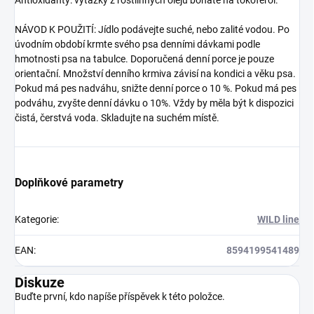
Antioxidanty: výtažky z rostlinných olejů bohaté na tokoferol.
NÁVOD K POUŽITÍ: Jídlo podávejte suché, nebo zalité vodou. Po
úvodním období krmte svého psa denními dávkami podle
hmotnosti psa na tabulce. Doporučená denní porce je pouze
orientační. Množství denního krmiva závisí na kondici a věku psa.
Pokud má pes nadváhu, snižte denní porce o 10 %. Pokud má pes
podváhu, zvyšte denní dávku o 10%. Vždy by měla být k dispozici
čistá, čerstvá voda. Skladujte na suchém místě.
Doplňkové parametry
Kategorie
:
WILD line
EAN
:
8594199541489
Diskuze
Buďte první, kdo napíše příspěvek k této položce.