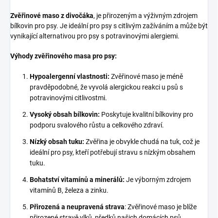
Zvěřinové maso z divočáka
, je přirozeným a výživným zdrojem
bílkovin pro psy. Je ideální pro psy s citlivým zažíváním a může být
vynikající alternativou pro psy s potravinovými alergiemi.
Výhody zvěřinového masa pro psy:
Hypoalergenní vlastnosti:
Zvěřinové maso je méně
pravděpodobné, že vyvolá alergickou reakci u psů s
potravinovými citlivostmi.
Vysoký obsah bílkovin:
Poskytuje kvalitní bílkoviny pro
podporu svalového růstu a celkového zdraví.
Nízký obsah tuku:
Zvěřina je obvykle chudá na tuk, což je
ideální pro psy, kteří potřebují stravu s nízkým obsahem
tuku.
Bohatství vitamínů a minerálů:
Je výborným zdrojem
vitamínů B, železa a zinku.
Přirozená a neupravená strava
: Zvěřinové maso je blíže
přirozené stravě vlků, předků našich domácích psů.