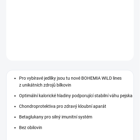
−
+
Přidat do košíku
Kompletní krmivo pro dospělé psy z kančího masa, bez obilovin.
DETAILNÍ INFORMACE
ZEPTAT SE
HLÍDAT
Pro vybíravé jedlíky jsou tu nové BOHEMIA WILD lines
z unikátních zdrojů bílkovin
Optimální kalorické hladiny podporující stabilní váhu pejska
Chondroprotektiva pro zdravý kloubní aparát
Betaglukany pro silný imunitní systém
Bez obilovin