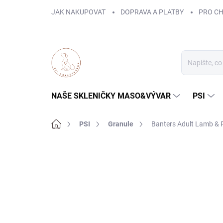
Přejít
JAK NAKUPOVAT
DOPRAVA A PLATBY
PRO C
na
obsah
NAŠE SKLENIČKY MASO&VÝVAR
PSI
Domů
PSI
Granule
Banters Adult Lamb & R
ZNAČKA:
BANTERS/OPTIMA