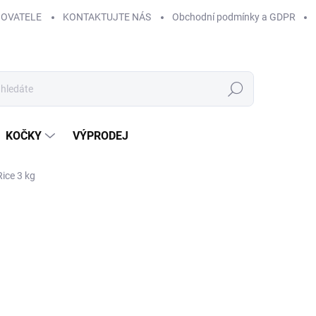
HOVATELE
KONTAKTUJTE NÁS
Obchodní podmínky a GDPR
Hledat
KOČKY
VÝPRODEJ
ice 3 kg
328 Kč
Měrná
SKLADEM
(1 KS)
cena:
MŮŽEME DORUČIT DO:
14.8.2