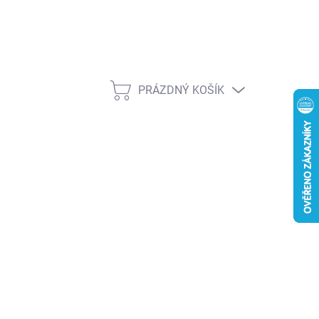
PRÁZDNÝ KOŠÍK
NÁKUPNÍ
KOŠÍK
026