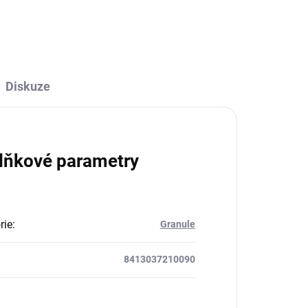
ZEPTAT SE
HLÍDAT
Diskuze
lňkové parametry
rie
:
Granule
8413037210090