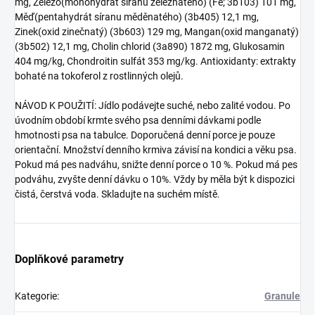
mg, Železo(monohydrát síranu železnatého) (Fe; 3b103) 101 mg,
Měď(pentahydrát síranu měděnatého) (3b405) 12,1 mg,
Zinek(oxid zinečnatý) (3b603) 129 mg, Mangan(oxid manganatý)
(3b502) 12,1 mg, Cholin chlorid (3a890) 1872 mg, Glukosamin
404 mg/kg, Chondroitin sulfát 353 mg/kg. Antioxidanty: extrakty
bohaté na tokoferol z rostlinných olejů.
NÁVOD K POUŽITÍ: Jídlo podávejte suché, nebo zalité vodou. Po
úvodním období krmte svého psa denními dávkami podle
hmotnosti psa na tabulce. Doporučená denní porce je pouze
orientační. Množství denního krmiva závisí na kondici a věku psa.
Pokud má pes nadváhu, snižte denní porce o 10 %. Pokud má pes
podváhu, zvyšte denní dávku o 10%. Vždy by měla být k dispozici
čistá, čerstvá voda. Skladujte na suchém místě.
Doplňkové parametry
Kategorie
:
Granule