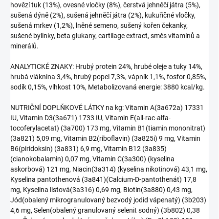
hovězí tuk (13%), ovesné vločky (8%), čerstvá jehněčí játra (5%),
sušená dýně (2%), sušená jehněčí játra (2%), kukuřičné vločky,
sušená mrkev (1,2%), lněné semeno, sušený kořen čekanky,
sušené bylinky, beta glukany, cartilage extract, směs vitamínů a
minerálů.
ANALYTICKÉ ZNAKY: Hrubý protein 24%, hrubé oleje a tuky 14%,
hrubá vláknina 3,4%, hrubý popel 7,3%, vápník 1,1%, fosfor 0,85%,
sodík 0,15%, vlhkost 10%, Metabolizovaná energie: 3880 kcal/kg.
NUTRIČNÍ DOPLŇKOVÉ LÁTKY na kg: Vitamin A(3a672a) 17331
IU, Vitamin D3(3a671) 1733 IU, Vitamin E(all-rac-alfa-
tocoferylacetat) (3a700) 173 mg, Vitamin B1(tiamin mononitrat)
(3a821) 5,09 mg, Vitamin B2(riboflavin) (3a825i) 9 mg, Vitamin
B6(piridoksin) (3a831) 6,9 mg, Vitamin B12 (3a835)
(cianokobalamin) 0,07 mg, Vitamin C(3a300) (kyselina
askorbová) 121 mg, Niacin(3a314) (kyselina nikotinová) 43,1 mg,
Kyselina pantothenová (3a841)(Calcium-D-pantothenát) 17,8
mg, Kyselina listová(3a316) 0,69 mg, Biotin(3a880) 0,43 mg,
Jód(obalený mikrogranulovaný bezvodý jodid vápenatý) (3b203)
4,6 mg, Selen(obalený granulovaný selenit sodný) (3b802) 0,38