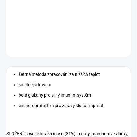
−
+
Přidat do košíku
Kompletní lisované krmivo za studena pro dospělé psy z hovězího
masa.
DETAILNÍ INFORMACE
ZEPTAT SE
HLÍDAT
šetrná metoda zpracování za nižších teplot
snadnější trávení
beta glukany pro silný imunitní systém
chondroprotektiva pro zdravý kloubní aparát
SLOŽENÍ: sušené hovězí maso (31%), batáty, bramborové vločky,