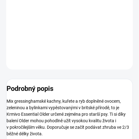
Drůbeží a rybí krmivo plné dalších ingrediencí z britského venkova
určené pro psy pokročilejšího věku. Oproti většímu balení jsou
granulky v této variantě menší a krmivo je tak obecně vhodné pro
menší psy. Vysoký podíl čerstvých surovin.
DETAILNÍ INFORMACE
ZEPTAT SE
HLÍDAT
Podrobný popis
Mix gressinghamské kachny, kuřete a ryb doplněné ovocem,
zeleninou a bylinkami vypěstovanými v britské přírodě, to je
Krmivo Essential Older určené zejména pro starší psy. Ti si díky
balení Older mohou pohodlně užít vysokou kvalitu života i
v pokročilejším věku. Doporučuje se začít podávat zhruba ve 2/3
běžné délky života.