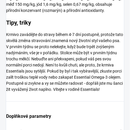
měď 150 mg/kg, jód 1,6 mg/kg, selen 0,67 mg/kg, obsahuje
přírodní konzervant (rozmarýn) a přírodní antioxidanty.
Tipy, triky
Krmivo zavádějte do stravy během 4-7 dní postupně, protože tato
skvělá změna stravování znamená nový životní styl vašeho psa.
V prvním týdnu se proto nelekejte, když bude trpět zvýšeným
nadýmáním, vše je v pořádku. Stolice může být v prvním týdnu
trochu měkčí. Nebuďte ani překvapeni, pokud váš pes svou
normální porci nedojí. Není to kvůli chuti, ale proto, že krmiva
Essentials jsou sytější. Pokud by byl i tak vybíravější, zkuste porci
zalít troškou teplé vody nebo zakapat Essential Omega-3 olejem.
Postupně si zvykne a vy se můžete radovat - dopřáli jste mu šanci
žit vyvážený život naplno. Vítejte v rodině Essentials!
Doplňkové parametry