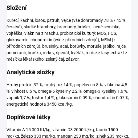
Složení
Kuřecí, kachní, losos, pstruh, vejce (vše dohromady 78 % / 45 %
čerstvé), sladké brambory, brambory, hrášek, lněné semínko,
vojtěška, vláknina z hrachu, probiotické kultury: MOS, FOS,
glukosamin, chondroitin (vše z přírodních zdrojů), MSM (z
přírodních zdrojů), brusinky, acai, borůvky, moruše, jablko, rajče,
pomeranč, hruška, mrkev, špenát, květák, mořské řasy, extrakt z
měsíčku lékařského, zelený čaj, zázvor.
Analytické složky
Hrubý protein 32 %, hrubý tuk 14 %, popelovina 8 %, vláknina 4,5
%, vlhkost 8,5 %, omega-6 kyseliny 2,2 %, omega-3 kyseliny 1,6 %,
vápník 1,7 %, fosfor 1,4 %, glukosamin 0,09 %, chondroitin 0,07 %,
energetická hodnota 3450 kcal/kg.
Doplňkové látky
Vitamin A 15 000 IU/kg, vitamin D3 2000IU/kg, taurin 1500
mg/kg, železo 333 mg/kg, mangan 233 mg/kg, zinek 233 mg/kg,