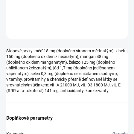
DETAILNÍ INFORMACE
ZEPTAT SE
HLÍDAT
Stopové prvky: měď 18 mg (doplněno síranem měďnatým), zinek
150 mg (doplněno oxidem zinečnatým), mangan 48 mg
(doplněno oxidem manganatým), železo 125 mg (doplněno
uhličitanem železnatým), jód 1,7 mg (doplněno jodičnanem
vápenatým), selen 0,3 mg (doplněno seleničitanem sodným);
vitamíny, provitamíny a chemicky přesně definované látky se
srovnatelným účinkem: vit. A 21000 MJ, vit. D3 1800 MJ, vit. E
(RRR-alfa-tokoferol) 141 mg; antioxidanty; konzervanty.
Doplňkové parametry
Kategorie
:
Granule