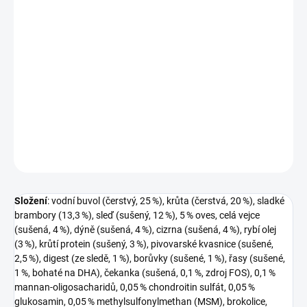
−
+
Přidat do košíku
Kompletní krmivo nejvyšší kvality pro štěňata malých plemen,
která budou v dospělosti vážit méně než 20 kg. Připravené z více
než 80 % živočišných surovin, z toho 45 % čerstvého vodního
buvola a krůty. Skvěle chutná.
DETAILNÍ INFORMACE
ZEPTAT SE
HLÍDAT
Složení
: vodní buvol (čerstvý, 25 %), krůta (čerstvá, 20 %), sladké
brambory (13,3 %), sleď (sušený, 12 %), 5 % oves, celá vejce
(sušená, 4 %), dýně (sušená, 4 %), cizrna (sušená, 4 %), rybí olej
(3 %), krůtí protein (sušený, 3 %), pivovarské kvasnice (sušené,
2,5 %), digest (ze sledě, 1 %), borůvky (sušené, 1 %), řasy (sušené,
1 %, bohaté na DHA), čekanka (sušená, 0,1 %, zdroj FOS), 0,1 %
mannan-oligosacharidů, 0,05 % chondroitin sulfát, 0,05 %
glukosamin, 0,05 % methylsulfonylmethan (MSM), brokolice,