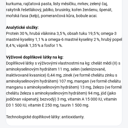
kurkuma, rajčatová pasta, listy měsíčku, mrkev, zelený čaj,
rakytník řešetlákový, jablko, brusinky, kořen ženšenu, špenát,
mořská řasa (kelp), pomerančová kůra, bobule acai.
Analytické složky:
Protein 30 %, hrubá vláknina 3,5 %, obsah tuku 19,5 %; omega-3
mastné kyseliny 1,1 % a omega-6 mastné kyseliny 2 %, hrubý popel
8,4 %; vápník 1,35 % a fosfor 1 %.
Výživové doplňkové látky na kg:
Doplňkové látky s výživovými vlastnostmi na kg: chelát mědi (II) s
aminokyselinovým hydrátem 11 mg, selen (selenizované,
inaktivované kvasnice) 0,44 mg, zinek (ve formě chelátu zinku s
aminokyselinovým hydrátem) 107 mg, mangan (ve formě chelátu
manganu s aminokyselinovým hydrátem) 13 mg, železo (ve formě
chelátu železa s aminokyselinovým hydrátem) 94 mg, jód (jako
jodičnan vápenatý, bezvodý) 3 mg, vitamin A 15 000 IU, vitamin
D3 1 500 IU, vitamin E 250 mg, taurin 1 500 mg.
Technologické doplňkové látky: antioxidanty.