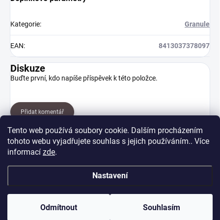
Kategorie
:
Granule
EAN
:
8413037378097
Diskuze
Buďte první, kdo napíše příspěvek k této položce.
Přidat komentář
Tento web používá soubory cookie. Dalším procházením
tohoto webu vyjadřujete souhlas s jejich používáním.. Více
informací
zde
.
Nastavení
Z
Copyright 2026
PSÍ-DOBRŮTKÁRNA.cz
. Všechna práva vyhrazena.
á
Odmítnout
Souhlasím
p
Vytvořil Shoptet