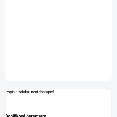
(jodid draselný) 3,2 mg/kg, měď (síran měďnatý (II) pentahydrát)
9 mg/kg, mangan (síran manganatý monohydrát) 6,8 mg/kg,
zinek (oxid zinečnatý) 108 mg/kg, selen (selenitan sodný) 0,11
mg/kg, taurin 30 mg/kg.
Technologické přísady:
Antioxidanty: tokoferolové extrakty z
rostlinných olejů
Skladování:
Uchovávejte v chladu a suchu. Po použití obal pečlivě
uzavřete. Zvíře musí mít vždy k dispozici čistou, čerstvou vodu.
ILUSTRATIVNÍ FOTO
ZEPTAT SE
HLÍDAT
Popis produktu není dostupný
Doplňkové parametry