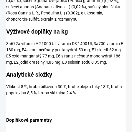
(0,02 %), sušené granátové jablko (Punica granatum) (0,02 %),
sušený ananas (Ananas sativus L.) (0,02 %), sušený plod šípku
(Rosa Canina L.R., Pendulina L.) (0,002), glukosamin,
chondroitin-sulfát, extrakt z rozmarýnu.
Výživové doplňky na kg
3a672a vitamin A 21000 UI, vitamin D3 1400 UI, 3a700 vitamin E
180 mg, E4 síran měďnatý pentahydrát 59 mg, E1 siderit 62 mg,
E5 oxid manganatý 77 mg, E6 síran zinečnatý monohydrát 186
mg, E2 jodid draselný 4,85 mg, E8 selenin sodu 0,35 mg.
Analytické složky
Vlhkost 8 %, hrubá bílkovina 30 %, hrubé oleje a tuky 18 %, hrubá
popelovina 8,5 %, hrubá vláknina 2,4 %.
Doplňkové parametry