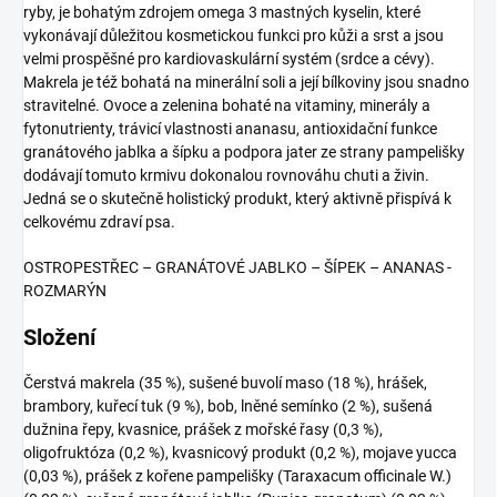
ryby, je bohatým zdrojem omega 3 mastných kyselin, které
vykonávají důležitou kosmetickou funkci pro kůži a srst a jsou
velmi prospěšné pro kardiovaskulární systém (srdce a cévy).
Makrela je též bohatá na minerální soli a její bílkoviny jsou snadno
stravitelné. Ovoce a zelenina bohaté na vitaminy, minerály a
fytonutrienty, trávicí vlastnosti ananasu, antioxidační funkce
granátového jablka a šípku a podpora jater ze strany pampelišky
dodávají tomuto krmivu dokonalou rovnováhu chuti a živin.
Jedná se o skutečně holistický produkt, který aktivně přispívá k
celkovému zdraví psa.
OSTROPESTŘEC – GRANÁTOVÉ JABLKO – ŠÍPEK – ANANAS -
ROZMARÝN
Složení
Čerstvá makrela (35 %), sušené buvolí maso (18 %), hrášek,
brambory, kuřecí tuk (9 %), bob, lněné semínko (2 %), sušená
dužnina řepy, kvasnice, prášek z mořské řasy (0,3 %),
oligofruktóza (0,2 %), kvasnicový produkt (0,2 %), mojave yucca
(0,03 %), prášek z kořene pampelišky (Taraxacum officinale W.)