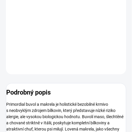
−
+
Přidat do košíku
Kompletní krmivo pro dospělé psy. Předkové psů byli vlci,
masožraví predátoři, kteří lovili ve smečkách a chytali zvířata větší,
než jsou oni sami. Žili blízko vodních toků a živili se také čerstvými
rybami. Primordial s buvolem a makrelou.
DETAILNÍ INFORMACE
ZEPTAT SE
HLÍDAT
Podrobný popis
Primordial buvol a makrela je holistické bezobilné krmivo
s neobvyklým zdrojem bílkovin, který představuje nízké riziko
alergie, ale vysokou biologickou hodnotu. Buvolí maso, šlechtěné
a chované striktně v Itálii, poskytuje kompletní bílkoviny a
atraktivní chuť, kterou psi milují. Lovená makrela, jako všechny