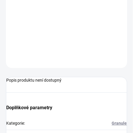
Krmný návod:
Lze podávat suché, nebo navlhčené vodou nebo
vývarem. Doporučuje se při přechodu z jiného krmiva dávky
přidávat postupně. Pes musí mít vždy k dispozici misku s čerstvou
vodou.
Způsob a doba skladování:
Skladujte na chladném a suchém
místě.
ZEPTAT SE
HLÍDAT
Popis produktu není dostupný
Doplňkové parametry
Kategorie
:
Granule