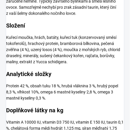
zaručeně nemine. Typicky završeno bylinkami a směsí lesního
ovoce. Samozřejmě nechybí pro zrak zásadní taurin, který činí
z vaší šelmy dokonalého nočního lovce.
Složení
Kuřecí moučka, hrách, batáty, kuřecí tuk (konzervovaný směsí
tokoferolů), hrachový protein, bramborová bílkovina, pečená
zvěřina (4 %), uzený losos (4 %), moučka z mořských ryb, chlorid
draselný, minerály, sušený čekankový kořen, rajčata, borůvky,
maliny, extrakt z Yucca schidigera.
Analytické složky
Protein 42 %, obsah tuku 18 %, hrubá vláknina 3 %, hrubý popel
8,3 %, vlhkost 10%, omega 6 mastné kyseliny 2,8 %, omega 3
mastné kyseliny 0,3 %.
Doplňkové látky na kg
Vitamin A 10000 IU, vitamin D3 750 IU, vitamin E 150 IU, taurin 0,1
%, chelátová forma mědi hydrát 1,125 mg, síran měďnatý 1,75