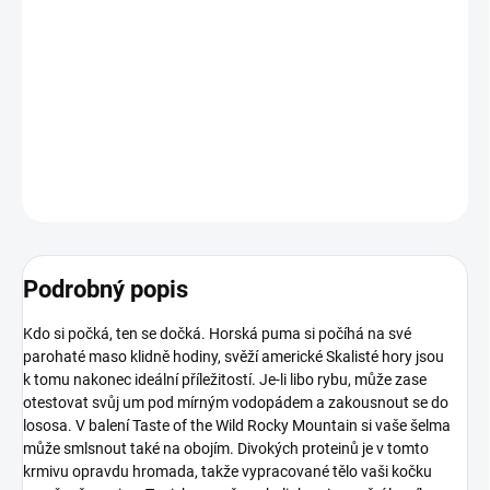
Kompletní krmivo pro kočky vhodné pro všechna stádia života
plné pečené zvěřiny a uzeného lososa. Vysoký podíl bílkovin pro
správný vývoj a taurin pro predátorský zrak.
DETAILNÍ INFORMACE
ZEPTAT SE
HLÍDAT
Podrobný popis
Kdo si počká, ten se dočká. Horská puma si počíhá na své
parohaté maso klidně hodiny, svěží americké Skalisté hory jsou
k tomu nakonec ideální příležitostí. Je-li libo rybu, může zase
otestovat svůj um pod mírným vodopádem a zakousnout se do
lososa. V balení Taste of the Wild Rocky Mountain si vaše šelma
může smlsnout také na obojím. Divokých proteinů je v tomto
krmivu opravdu hromada, takže vypracované tělo vaši kočku