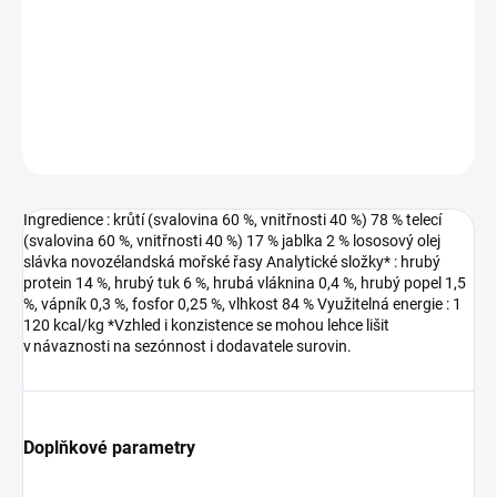
−
+
Přidat do košíku
DETAILNÍ INFORMACE
ZEPTAT SE
HLÍDAT
Ingredience : krůtí (svalovina 60 %, vnitřnosti 40 %) 78 % telecí
(svalovina 60 %, vnitřnosti 40 %) 17 % jablka 2 % lososový olej
slávka novozélandská mořské řasy Analytické složky* : hrubý
protein 14 %, hrubý tuk 6 %, hrubá vláknina 0,4 %, hrubý popel 1,5
%, vápník 0,3 %, fosfor 0,25 %, vlhkost 84 % Využitelná energie : 1
120 kcal/kg *Vzhled i konzistence se mohou lehce lišit
v návaznosti na sezónnost i dodavatele surovin.
Doplňkové parametry