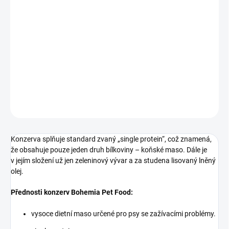
−
+
Přidat do košíku
Speciální konzerva s obsahem vysoce dietního koňského masa.
Konzerva je určená zejména pro psy, trpící potravními
intolerancemi a dalšími dietními problémy, ale nejen ty.
DETAILNÍ INFORMACE
ZEPTAT SE
HLÍDAT
Konzerva splňuje standard zvaný „single protein“, což znamená,
že obsahuje pouze jeden druh bílkoviny – koňské maso. Dále je
v jejím složení už jen zeleninový vývar a za studena lisovaný lněný
olej.
Přednosti konzerv Bohemia Pet Food:
vysoce dietní maso určené pro psy se zažívacími problémy.