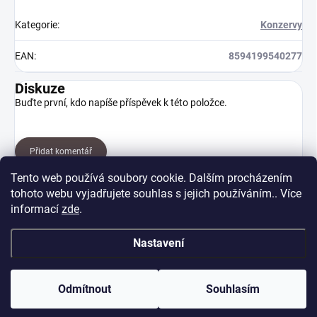
Kategorie
:
Konzervy
EAN
:
8594199540277
Diskuze
Buďte první, kdo napíše příspěvek k této položce.
Přidat komentář
Tento web používá soubory cookie. Dalším procházením
tohoto webu vyjadřujete souhlas s jejich používáním.. Více
informací
zde
.
Nastavení
Z
Copyright 2026
PSÍ-DOBRŮTKÁRNA.cz
. Všechna práva vyhrazena.
á
Odmítnout
Souhlasím
p
Vytvořil Shoptet