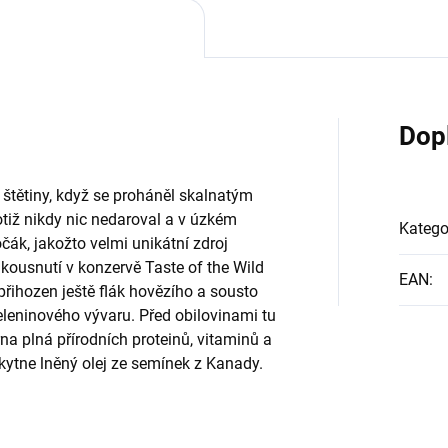
Dop
 štětiny, když se proháněl skalnatým
iž nikdy nic nedaroval a v úzkém
Katego
ák, jakožto velmi unikátní zdroj
akousnutí v konzervě Taste of the Wild
EAN
:
řihozen ještě flák hovězího a sousto
eleninového vývaru. Před obilovinami tu
na plná přírodních proteinů, vitaminů a
ytne lněný olej ze semínek z Kanady.