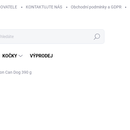
HOVATELE
KONTAKTUJTE NÁS
Obchodní podmínky a GDPR
Hledat
KOČKY
VÝPRODEJ
on Can Dog 390 g
48,70 Kč
Měrná
SKLADEM
(>5 KS)
cena:
MŮŽEME DORUČIT DO:
14.8.2