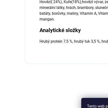
Hovězí( 24%), Kuře(18%),hovězí vývar, z
minerální látky, hrách, brambory, slunečnic
batáty, borůvky, maliny, Vitamin A, Vitam
mangan.
Analytické složky
Hrubý protein 7,5 %, hrubý tuk 3,5 %, hru
Tento web p