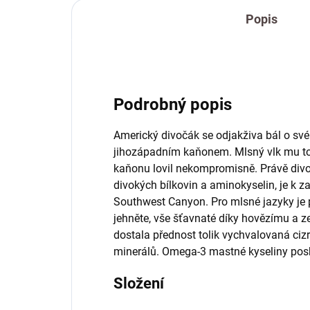
Popis
Podrobný popis
Americký divočák se odjakživa bál o své
jihozápadním kaňonem. Mlsný vlk mu tot
kaňonu lovil nekompromisně. Právě divoč
divokých bílkovin a aminokyselin, je k z
Southwest Canyon. Pro mlsné jazyky je p
jehněte, vše šťavnaté díky hovězímu a z
dostala přednost tolik vychvalovaná cizr
minerálů. Omega-3 mastné kyseliny posk
Složení