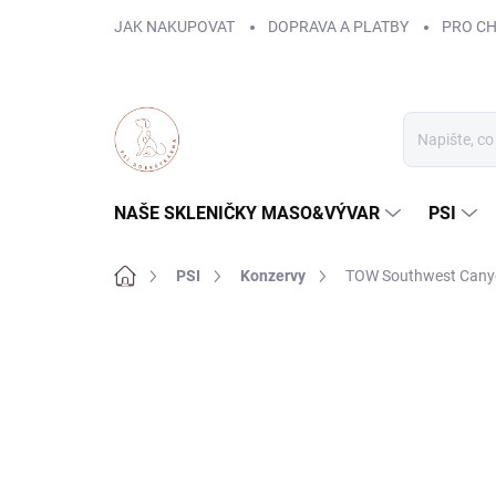
Přejít
JAK NAKUPOVAT
DOPRAVA A PLATBY
PRO C
na
obsah
NAŠE SKLENIČKY MASO&VÝVAR
PSI
Domů
PSI
Konzervy
TOW Southwest Cany
ZNAČKA:
TASTE OF THE WILD