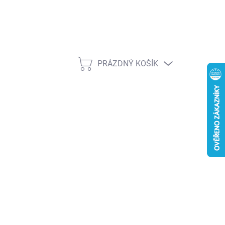
PRÁZDNÝ KOŠÍK
NÁKUPNÍ
KOŠÍK
026