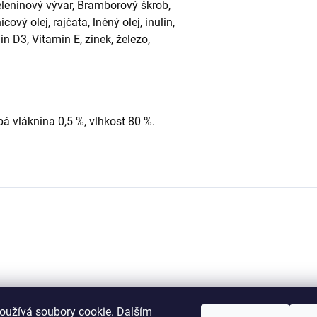
eleninový vývar, Bramborový škrob,
ový olej, rajčata, lněný olej, inulin,
in D3, Vitamin E, zinek, železo,
bá vláknina 0,5 %, vlhkost 80 %.
oužívá soubory cookie. Dalším