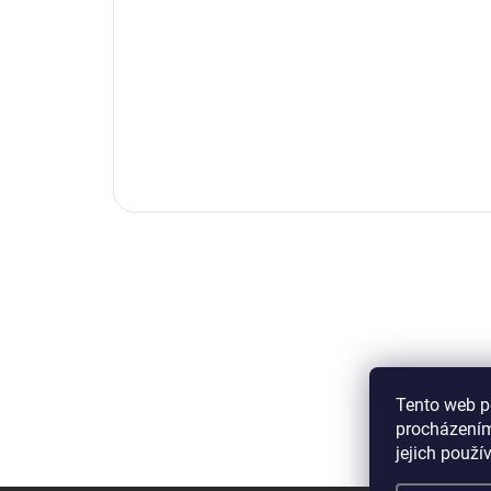
Tento web p
procházením
jejich použí