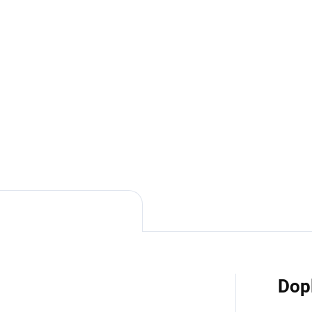
měď (síran měďnatý (II) pen
monohydrát) 6,8 mg/kg, zinek
sodný) 0,11 mg/kg, taurin 1
Technologické přísady:
Atiox
ILUSTRATIVNÍ FOTO
Dop