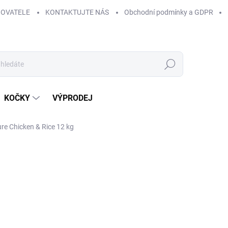
HOVATELE
KONTAKTUJTE NÁS
Obchodní podmínky a GDPR
Hledat
KOČKY
VÝPRODEJ
e Chicken & Rice 12 kg
1 444 Kč
Měrná
SKLADEM
(>5 KS)
cena:
MŮŽEME DORUČIT DO:
14.8.2