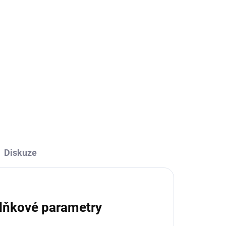
tahydrát) 9 mg/kg, mangan (síran manganatý
 (oxid zinečnatý) 108 mg/kg, selen (seleničitan
500 mg/kg, L-karnitin 170 mg/kg.
idanty: tokoferolové extrakty z rostlinných olejů.
ZEPTAT SE
HLÍDAT
Diskuze
lňkové parametry