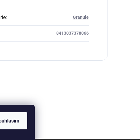
rie
:
Granule
8413037378066
ouhlasím