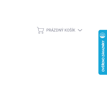
PRÁZDNÝ KOŠÍK
NÁKUPNÍ
KOŠÍK
026