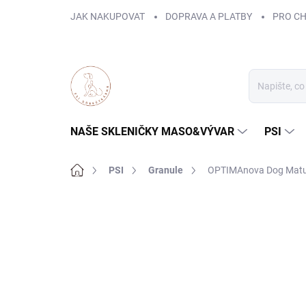
Přejít
JAK NAKUPOVAT
DOPRAVA A PLATBY
PRO C
na
obsah
NAŠE SKLENIČKY MASO&VÝVAR
PSI
Domů
PSI
Granule
OPTIMAnova Dog Matur
ZNAČKA:
OPTIMANOVA