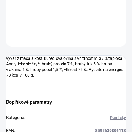
−
+
Přidat do košíku
DETAILNÍ INFORMACE
ZEPTAT SE
HLÍDAT
vývar z masa a kostí kuřecí svalovina s vnitřnostmi 37 % tapioka
Analytické složky*: hrubý protein 7 %, hrubý tuk 5 %, hrubá
vláknina 1 %, hrubý popel 1,5 %, vlhkost 75 %. Využitelná energie:
73 kcal / 100 g.
Doplňkové parametry
Kategorie
:
Pamlsky
EAN
:
8595639806113