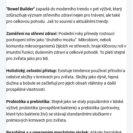
"Bowel Builder"
zapadá do moderního trendu v pet výživě, který
zdůrazňuje význam střevního zdraví nejen pro trávení, ale také
pro celkovou pohodu. Jak to souvisí s aktuálními trendy:
Zaměření na střevní zdraví:
Poslední roky přinesly rostoucí
pochopení střev jako "druhého mozku". Mikrobiom, neboli
komunita mikroorganismů žijících ve střevech, hraje klíčovou roli v
imunitní funkci, duševním zdraví a celkové pohodě. To platí stejně
pro zvířata jako pro lidi.
Holistický, celostní přístup:
Existuje tendence používat přírodní a
celistvé složky v krmivech pro zvířata. Složky jako dýně, řepná
dužina a bobule se začleňují pro jejich obsah vlákniny a další
prospěšné vlastnosti.
Probiotika a prebiotika:
Stejně jako se staly populárními v lidské
výživě, probiotika (prospěšné bakterie) a prebiotika (potraviny,
které tyto bakterie živí) se stávají standardními složkami v
prémiových krmivech pro zvířata.
Bezobilné a s omezeným množstvím složek:
Ačkoliv bezobilné