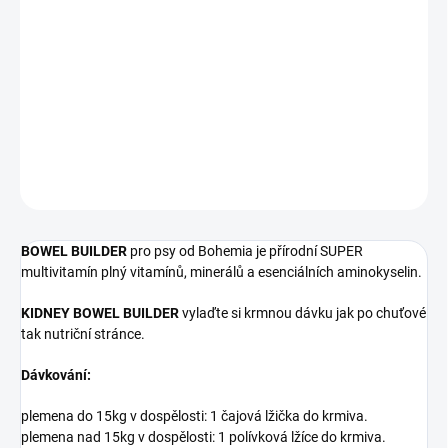
−
+
Přidat do košíku
Bowel Builder - vylaďte svoji misku sušenými hovězími ledvinami a
posilněte imunitu psa.
DETAILNÍ INFORMACE
ZEPTAT SE
HLÍDAT
BOWEL BUILDER
pro psy od Bohemia je přírodní SUPER
multivitamín plný vitamínů, minerálů a esenciálních aminokyselin.
KIDNEY BOWEL BUILDER
vylaďte si krmnou dávku jak po chuťové
tak nutriční stránce.
Dávkování:
plemena do 15kg v dospělosti: 1 čajová lžička do krmiva.
plemena nad 15kg v dospělosti: 1 polívková lžíce do krmiva.