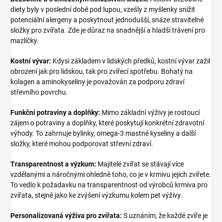
diety byly v poslední době pod lupou, vzešly z myšlenky snížit
potenciální alergeny a poskytnout jednodušší, snáze stravitelné
složky pro zvířata. Zde je důraz na snadnější a hladší trávení pro
mazlíčky.
Kostní vývar:
Kdysi základem v lidských předků, kostní vývar zažil
obrození jak pro lidskou, tak pro zvířecí spotřebu. Bohatý na
kolagen a aminokyseliny je považován za podporu zdraví
střevního povrchu.
Funkční potraviny a doplňky:
Mimo základní výživy je rostoucí
zájem o potraviny a doplňky, které poskytují konkrétní zdravotní
výhody. To zahrnuje bylinky, omega-3 mastné kyseliny a další
složky, které mohou podporovat střevní zdraví.
Transparentnost a výzkum:
Majitelé zvířat se stávají více
vzdělanými a náročnými ohledně toho, co je v krmivu jejich zvířete.
To vedlo k požadavku na transparentnost od výrobců krmiva pro
zvířata, stejně jako ke zvýšení výzkumu kolem pet výživy.
Personalizovaná výživa pro zvířata:
S uznáním, že každé zvíře je