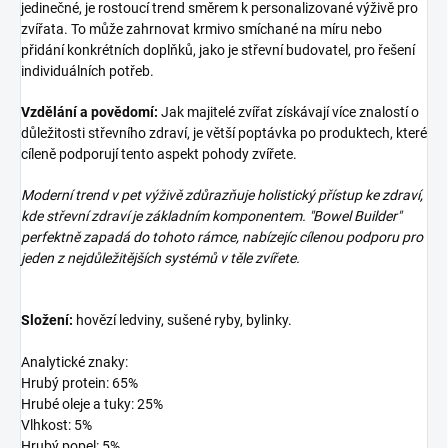
jedinečné, je rostoucí trend směrem k personalizované výživě pro
zvířata. To může zahrnovat krmivo smíchané na míru nebo
přidání konkrétních doplňků, jako je střevní budovatel, pro řešení
individuálních potřeb.
Vzdělání a povědomí:
Jak majitelé zvířat získávají více znalostí o
důležitosti střevního zdraví, je větší poptávka po produktech, které
cíleně podporují tento aspekt pohody zvířete.
Moderní trend v pet výživě zdůrazňuje holistický přístup ke zdraví,
kde střevní zdraví je základním komponentem. "Bowel Builder"
perfektně zapadá do tohoto rámce, nabízejíc cílenou podporu pro
jeden z nejdůležitějších systémů v těle zvířete.
Složení:
hovězí ledviny, sušené ryby, bylinky.
Analytické znaky:
Hrubý protein: 65%
Hrubé oleje a tuky: 25%
Vlhkost: 5%
Hrubý popel: 5%