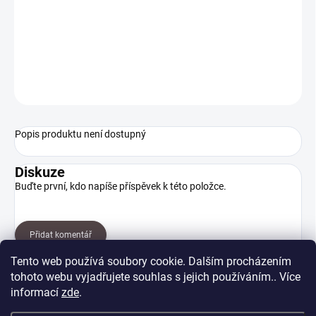
Tento pamlsek může mít pozitivní vliv na peristaltiku zvířete a
regulovat hladinu žaludečních šťáv. Žvýkání navíc posiluje žvýkací
svaly a napomáhá k čištění chrupu.
ZEPTAT SE
HLÍDAT
Popis produktu není dostupný
Diskuze
Buďte první, kdo napíše příspěvek k této položce.
Přidat komentář
Tento web používá soubory cookie. Dalším procházením
tohoto webu vyjadřujete souhlas s jejich používáním.. Více
informací
zde
.