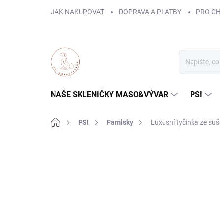
Přejít
JAK NAKUPOVAT
DOPRAVA A PLATBY
PRO C
na
obsah
NAŠE SKLENIČKY MASO&VÝVAR
PSI
Domů
PSI
Pamlsky
Luxusní tyčinka ze suš
ZNAČKA:
PSÍ DOBRŮTKÁRNA