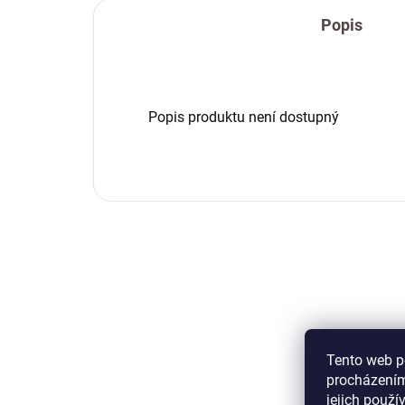
Popis
Popis produktu není dostupný
Tento web p
procházením
jejich použí