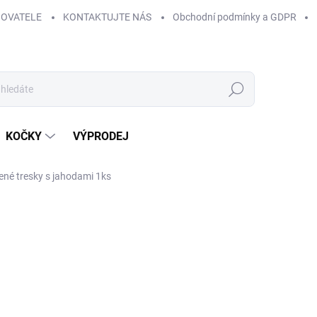
HOVATELE
KONTAKTUJTE NÁS
Obchodní podmínky a GDPR
Hledat
KOČKY
VÝPRODEJ
ené tresky s jahodami 1ks
32,48 Kč
Měrná
SKLADEM
(>5 KS)
cena:
MŮŽEME DORUČIT DO:
14.8.2