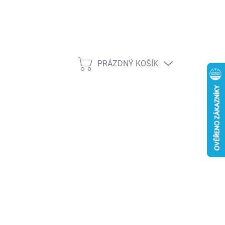
PRÁZDNÝ KOŠÍK
NÁKUPNÍ
KOŠÍK
026