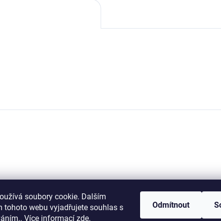
oužívá soubory cookie. Dalším
Odmítnout
S
 tohoto webu vyjadřujete souhlas s
váním.. Více informací
zde
.