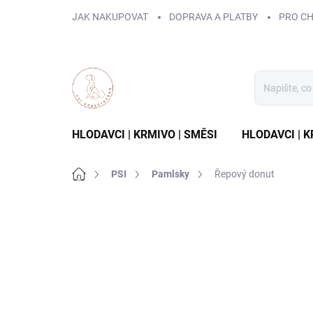
Přejít
JAK NAKUPOVAT
DOPRAVA A PLATBY
PRO C
na
obsah
HLODAVCI | KRMIVO | SMĚSI
HLODAVCI | 
Domů
PSI
Pamlsky
Řepový donut