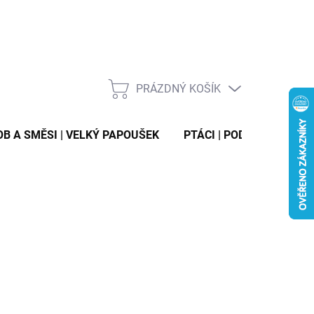
PRÁZDNÝ KOŠÍK
NÁKUPNÍ
KOŠÍK
ZOB A SMĚSI | VELKÝ PAPOUŠEK
PTÁCI | PODESTÝLKY
VTE SI HLÍDACÍHO PSA 🐾
y i alergiky