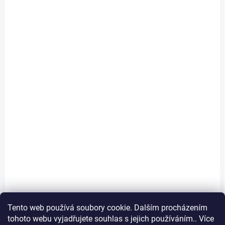
Animonda 200g Carny
Animonda 200g Carny
kitten hovězí+krůta
adult krůta+ráčci
40,35 Kč
40,35 Kč
Detail
Do košíku
Tento web používá soubory cookie. Dalším procházením
tohoto webu vyjadřujete souhlas s jejich používáním.. Více