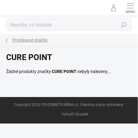
Přejít
na
obsah
Hledat
Prodávané značky
CURE POINT
Žádné produkty značky
CURE POINT
nebyly nalezeny...
Z
Copyright 2026
PSÍ-DOBRŮTKÁRNA.cz
. Všechna práva vyhrazena.
á
p
Vytvořil Shoptet
a
t
í