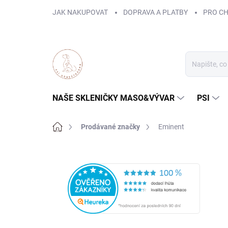
Přejít
JAK NAKUPOVAT
DOPRAVA A PLATBY
PRO C
na
obsah
NAŠE SKLENIČKY MASO&VÝVAR
PSI
Domů
Prodávané značky
Eminent
P
o
s
t
r
a
n