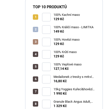
TOP 10 PRODUKTŮ
100% Kachní maso
129 Kč
100% Králičí maso - LIMITKA
149 Kč
100% Hovězí maso
129 Kč
100% Krůtí maso
129 Kč
100% Vepřové maso
127,14 Kč
Medailonek z tresky s mrkví
1ks
16,80 Kč
15kg Yoggies Kuřecí&hovězí
maso, granule lisované za
1 990 Kč
studena s probiotiky
Granule Black Angus Adult,
15kg
1 329 Kč