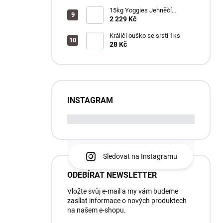
15kg Yoggies Jehněčí
maso&bílá ryba, granule
2 229 Kč
lisované za studena s
probiotiky
Králičí ouško se srstí 1ks
28 Kč
INSTAGRAM
Sledovat na Instagramu
ODEBÍRAT NEWSLETTER
Vložte svůj e-mail a my vám budeme
zasílat informace o nových produktech
na našem e-shopu.