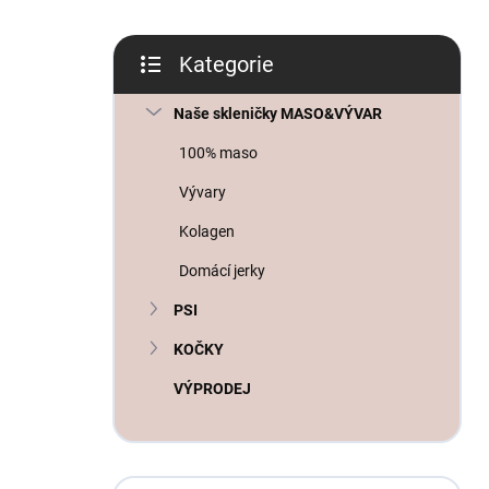
n
í
p
Kategorie
a
Přeskočit
n
kategorie
Naše skleničky MASO&VÝVAR
e
l
100% maso
Vývary
Kolagen
Domácí jerky
PSI
KOČKY
VÝPRODEJ