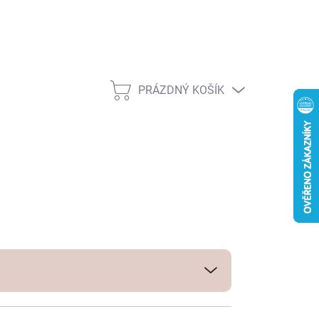
PRÁZDNÝ KOŠÍK
NÁKUPNÍ
KOŠÍK