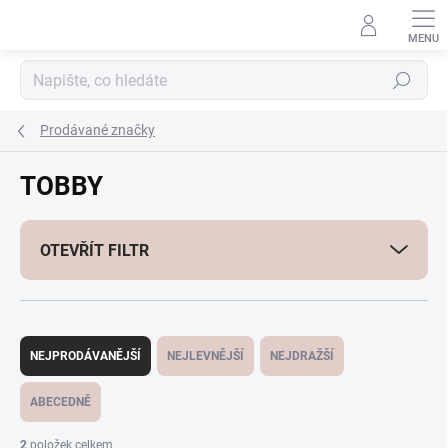
Přejít
na
obsah
Hledat
Prodávané značky
TOBBY
OTEVŘÍT FILTR
Ř
a
NEJPRODÁVANĚJŠÍ
NEJLEVNĚJŠÍ
NEJDRAŽŠÍ
z
e
ABECEDNĚ
n
í
2
položek celkem