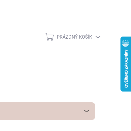
PRÁZDNÝ KOŠÍK
NÁKUPNÍ
KOŠÍK