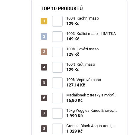
TOP 10 PRODUKTŮ
100% Kachní maso
129 Kč
100% Králičí maso - LIMITKA
149 Kč
100% Hovězí maso
129 Kč
100% Krůtí maso
129 Kč
100% Vepřové maso
127,14 Kč
Medailonek z tresky s mrkví
1ks
16,80 Kč
15kg Yoggies Kuřecí&hovězí
maso, granule lisované za
1 990 Kč
studena s probiotiky
Granule Black Angus Adult,
15kg
1 329 Kč