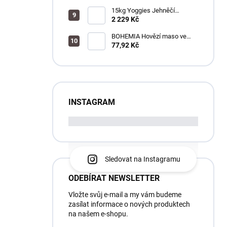
15kg Yoggies Jehněčí
maso&bílá ryba, granule
2 229 Kč
lisované za studena s
probiotiky
BOHEMIA Hovězí maso ve
vlastní šťávě 400 g
77,92 Kč
INSTAGRAM
Sledovat na Instagramu
ODEBÍRAT NEWSLETTER
Vložte svůj e-mail a my vám budeme
zasílat informace o nových produktech
na našem e-shopu.