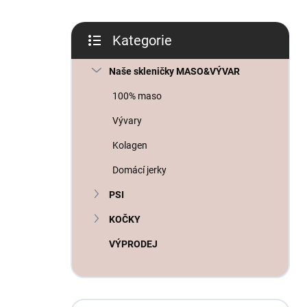
n
í
p
Kategorie
a
Přeskočit
n
kategorie
Naše skleničky MASO&VÝVAR
e
l
100% maso
Vývary
Kolagen
Domácí jerky
PSI
KOČKY
VÝPRODEJ