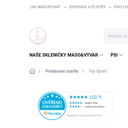
Přejít
JAK NAKUPOVAT
DOPRAVA A PLATBY
PRO C
na
obsah
NAŠE SKLENIČKY MASO&VÝVAR
PSI
Domů
Prodávané značky
Top Sprint
P
o
s
t
r
a
n