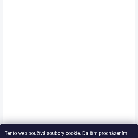
WB Limited
WB Limited
Ingredients Wild Duck
Ingredients Wild Duck
ADULT 1kg
PUPPY 1kg
290 Kč
290 Kč
Do košíku
Do košíku
Tento web používá soubory cookie. Dalším procházením