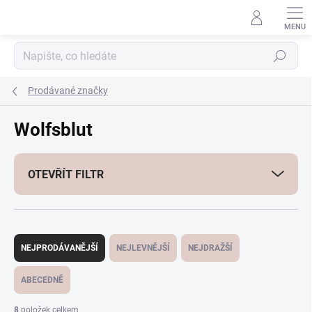
Přejít
na
obsah
Hledat
Prodávané značky
Wolfsblut
OTEVŘÍT FILTR
Ř
a
NEJPRODÁVANĚJŠÍ
NEJLEVNĚJŠÍ
NEJDRAŽŠÍ
z
e
ABECEDNĚ
n
í
8
položek celkem